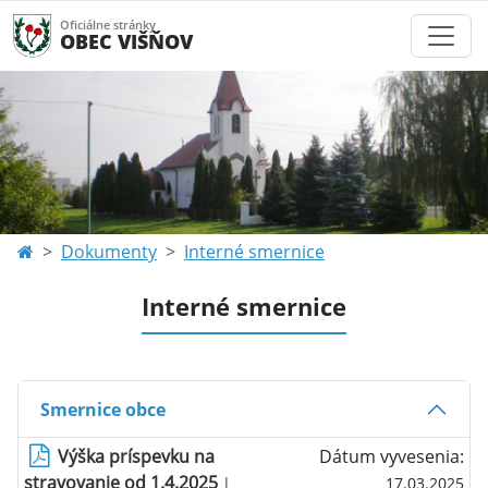
Oficiálne stránky
OBEC VIŠŇOV
Dokumenty
Interné smernice
Interné smernice
Smernice obce
Výška príspevku na
Dátum vyvesenia:
stravovanie od 1.4.2025
|
17.03.2025