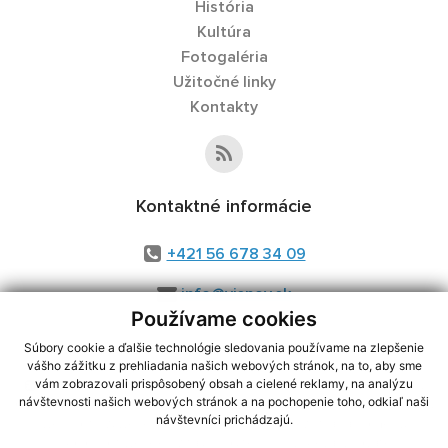
História
Kultúra
Fotogaléria
Užitočné linky
Kontakty
Kontaktné informácie
+421 56 678 34 09
info@visnov.sk
Používame cookies
Súbory cookie a ďalšie technológie sledovania používame na zlepšenie
vášho zážitku z prehliadania našich webových stránok, na to, aby sme
využite možnosť získavania aktuálnych informácií s využitím RSS
,
vám zobrazovali prispôsobený obsah a cielené reklamy, na analýzu
návštevnosti našich webových stránok a na pochopenie toho, odkiaľ naši
CMS systém (redakčný) systém ECHELON 2,
Mapa stránok
,
web portál
,
návštevníci prichádzajú.
webhosting
,
webex.digital, s.r.o.
,
domény
,
registrácia domény
,
spoločnosť webex.digital, s.r.o.
,
technický prevádzkovateľ