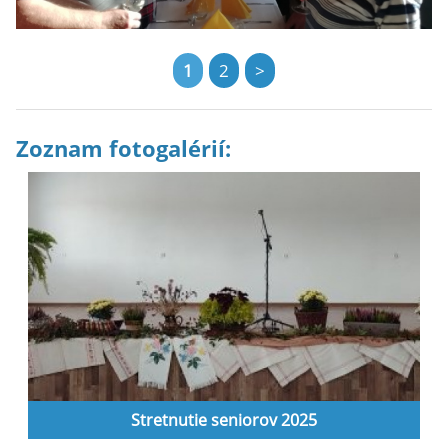
1
2
>
Zoznam fotogalérií:
Stretnutie seniorov 2025