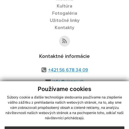
Kultúra
Fotogaléria
Užitočné linky
Kontakty
Kontaktné informácie
+421 56 678 34 09
info@visnov.sk
Používame cookies
Súbory cookie a ďalšie technológie sledovania používame na zlepšenie
vášho zážitku z prehliadania našich webových stránok, na to, aby sme
využite možnosť získavania aktuálnych informácií s využitím RSS
,
vám zobrazovali prispôsobený obsah a cielené reklamy, na analýzu
CMS systém (redakčný) systém ECHELON 2,
Mapa stránok
,
web portál
,
návštevnosti našich webových stránok a na pochopenie toho, odkiaľ naši
návštevníci prichádzajú.
webhosting
,
webex.digital, s.r.o.
,
domény
,
registrácia domény
,
spoločnosť webex.digital, s.r.o.
,
technický prevádzkovateľ