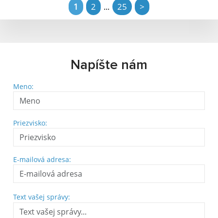
1
2
25
>
...
Napíšte nám
Meno:
Priezvisko:
E-mailová adresa:
Text vašej správy: